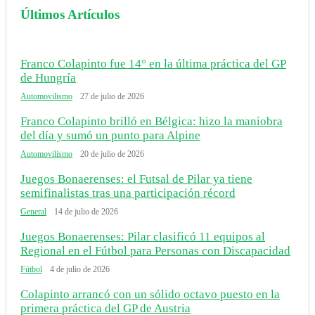
Últimos Artículos
Franco Colapinto fue 14° en la última práctica del GP
de Hungría
Automovilismo
27 de julio de 2026
Franco Colapinto brilló en Bélgica: hizo la maniobra
del día y sumó un punto para Alpine
Automovilismo
20 de julio de 2026
Juegos Bonaerenses: el Futsal de Pilar ya tiene
semifinalistas tras una participación récord
General
14 de julio de 2026
Juegos Bonaerenses: Pilar clasificó 11 equipos al
Regional en el Fútbol para Personas con Discapacidad
Fútbol
4 de julio de 2026
Colapinto arrancó con un sólido octavo puesto en la
primera práctica del GP de Austria