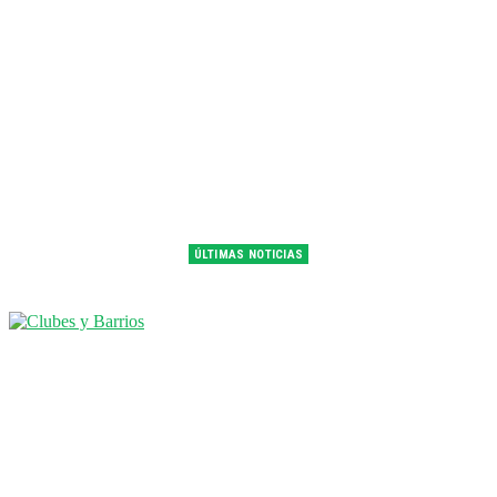
ÚLTIMAS NOTICIAS
Franco Colapinto fue 14° en la última práctica del GP de Hungría