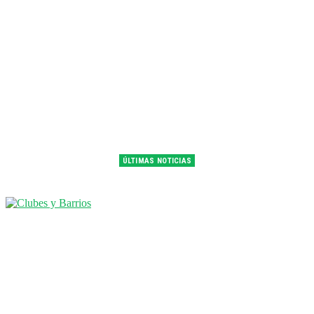
ÚLTIMAS NOTICIAS
Franco Colapinto fue 14° en la última práctica del GP de Hungría