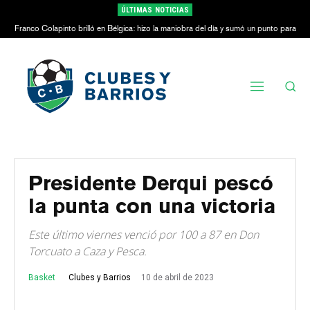
ÚLTIMAS NOTICIAS
Franco Colapinto brilló en Bélgica: hizo la maniobra del día y sumó un punto para
Alpine
Presidente Derqui pescó
la punta con una victoria
Este último viernes venció por 100 a 87 en Don
Torcuato a Caza y Pesca.
Basket
10 de abril de 2023
Clubes y Barrios