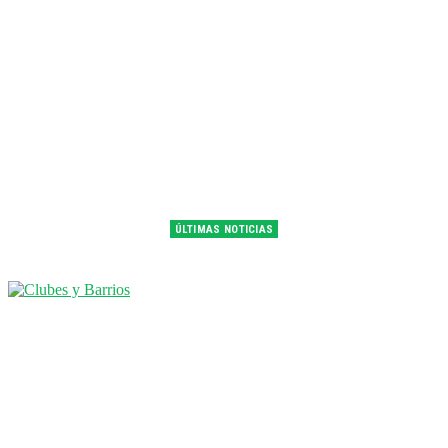
ÚLTIMAS NOTICIAS
Franco Colapinto fue 14° en la última práctica del GP de Hungría