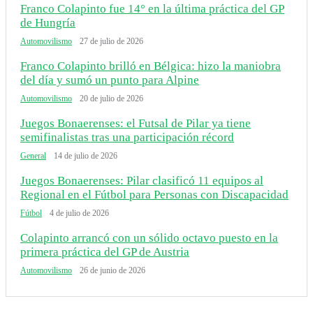
Franco Colapinto fue 14° en la última práctica del GP
de Hungría
Automovilismo
27 de julio de 2026
Franco Colapinto brilló en Bélgica: hizo la maniobra
del día y sumó un punto para Alpine
Automovilismo
20 de julio de 2026
Juegos Bonaerenses: el Futsal de Pilar ya tiene
semifinalistas tras una participación récord
General
14 de julio de 2026
Juegos Bonaerenses: Pilar clasificó 11 equipos al
Regional en el Fútbol para Personas con Discapacidad
Fútbol
4 de julio de 2026
Colapinto arrancó con un sólido octavo puesto en la
primera práctica del GP de Austria
Automovilismo
26 de junio de 2026