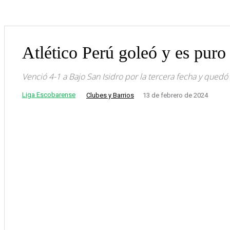
Atlético Perú goleó y es puro
Venció 4-1 a Bajo San Isidro por la tercera fecha y quedó
Liga Escobarense
Clubes y Barrios
13 de febrero de 2024