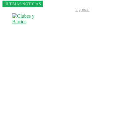
ÚLTIMAS NOTICIAS
Franco
Ingresar
Colapinto
fue 14°
en la
última
práctica
del GP
de
Hungría
INICIO
LIGA ESCOBARENSE
F