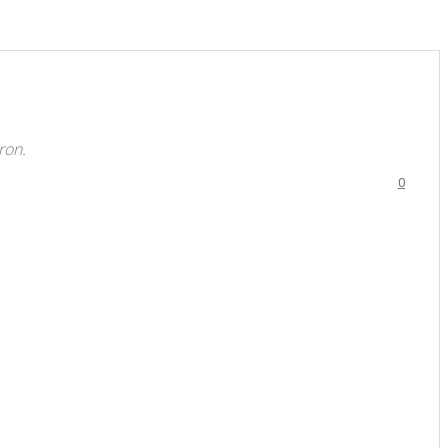
ron.
0