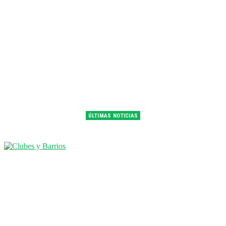
ÚLTIMAS NOTICIAS
Franco Colapinto fue 14° en la última práctica del GP de Hungría