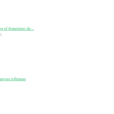
n el femenino de...
25
uevas tribunas
5