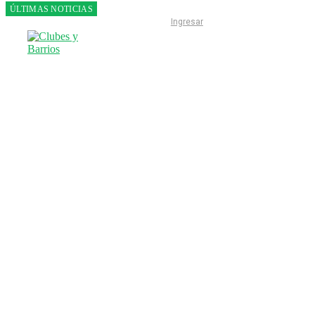
ÚLTIMAS NOTICIAS
Franco
Ingresar
Colapinto
fue 14°
en la
última
práctica
del GP
de
Hungría
INICIO
LIGA ESCOBARENSE
F