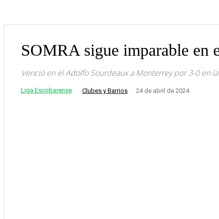
SOMRA sigue imparable en e
Venció en el Adolfo Sourdeaux a Monterrey por 3-0 en l
Liga Escobarense
Clubes y Barrios
24 de abril de 2024