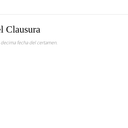
l Clausura
a decima fecha del certamen.