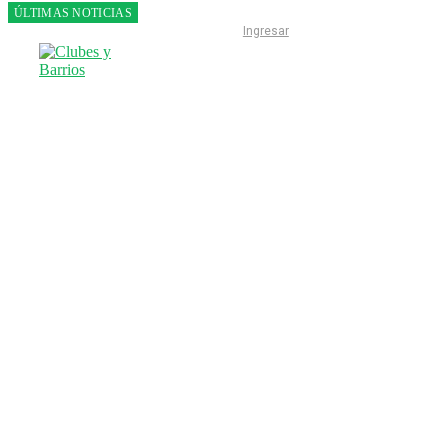
ÚLTIMAS NOTICIAS
Franco
Ingresar
Colapinto
fue 14°
en la
última
práctica
del GP
de
Hungría
INICIO
LIGA ESCOBARENSE
F