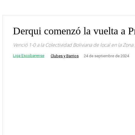
Derqui comenzó la vuelta a P
Venció 1-0 a la Colectividad Boliviana de local en la Zona
Liga Escobarense
Clubes y Barrios
24 de septiembre de 2024