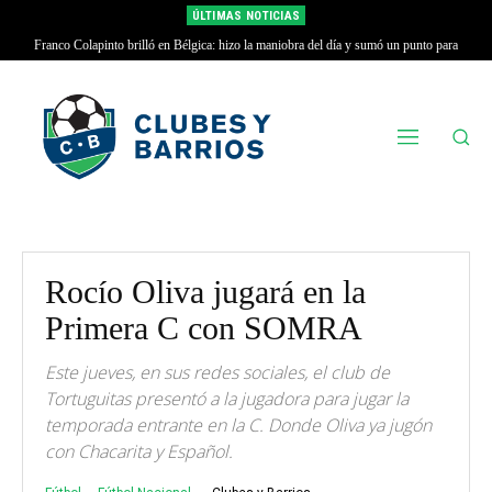
ÚLTIMAS NOTICIAS
Franco Colapinto brilló en Bélgica: hizo la maniobra del día y sumó un punto para
Alpine
Rocío Oliva jugará en la
Primera C con SOMRA
Este jueves, en sus redes sociales, el club de
Tortuguitas presentó a la jugadora para jugar la
temporada entrante en la C. Donde Oliva ya jugón
con Chacarita y Español.