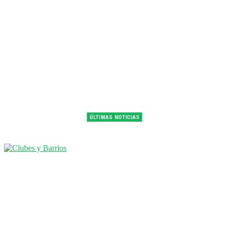
ÚLTIMAS NOTICIAS
Franco Colapinto fue 14° en la última práctica del GP de Hungría