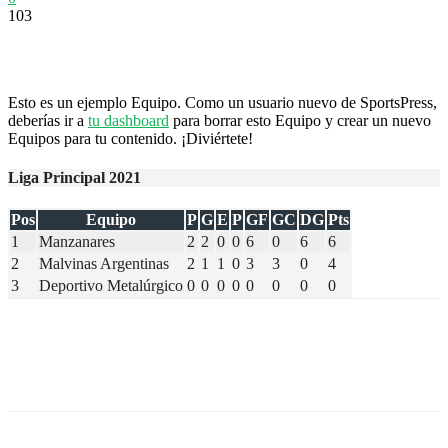
103
Esto es un ejemplo Equipo. Como un usuario nuevo de SportsPress,
deberías ir a
tu dashboard
para borrar esto Equipo y crear un nuevo
Equipos para tu contenido. ¡Diviértete!
Liga Principal 2021
Pos
Equipo
P
G
E
P
GF
GC
DG
Pts
1
Manzanares
2
2
0
0
6
0
6
6
2
Malvinas Argentinas
2
1
1
0
3
3
0
4
3
Deportivo Metalúrgico
0
0
0
0
0
0
0
0