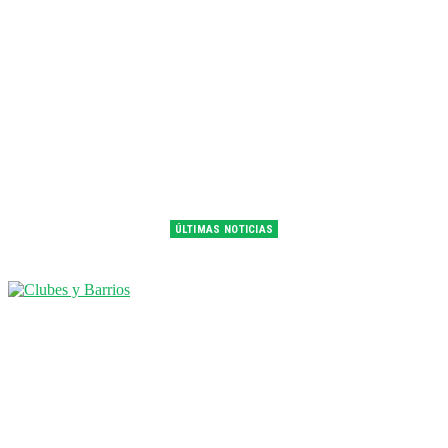
ÚLTIMAS NOTICIAS
Franco Colapinto fue 14° en la última práctica del GP de Hungría