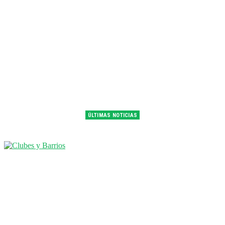
ÚLTIMAS NOTICIAS
Franco Colapinto fue 14° en la última práctica del GP de Hungría