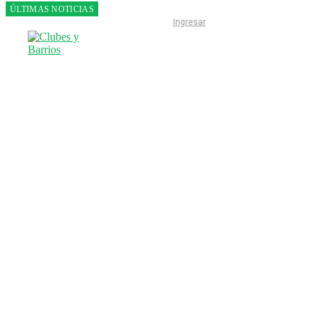
ÚLTIMAS NOTICIAS
Franco
Ingresar
Colapinto
fue 14°
en la
última
práctica
del GP
de
Hungría
INICIO
LIGA ESCOBARENSE
F