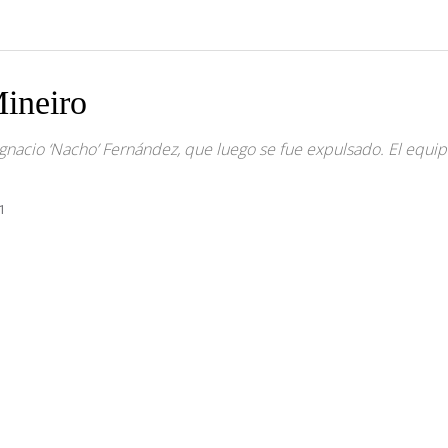
Mineiro
 Ignacio ‘Nacho’ Fernández, que luego se fue expulsado. El equi
1