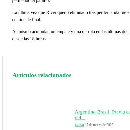
perdiendo el partido.
La última vez que River quedó eliminado tras perder la ida fue 
cuartos de final.
Asimismo acumulan un empate y una derrota en las últimas dos 
desde las 18 horas.
Artículos relacionados
Argentina-Brasil: Previa c
del...
25 de marzo de 2025
Fútbol