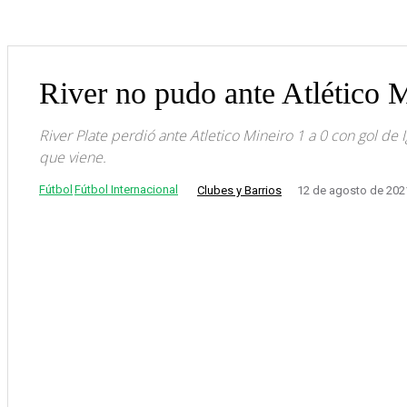
River no pudo ante Atlético 
River Plate perdió ante Atletico Mineiro 1 a 0 con gol de
que viene.
Fútbol
Fútbol Internacional
Clubes y Barrios
12 de agosto de 202