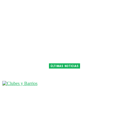
ÚLTIMAS NOTICIAS
Franco Colapinto fue 14° en la última práctica del GP de Hungría