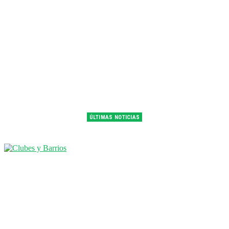
ÚLTIMAS NOTICIAS
Franco Colapinto fue 14° en la última práctica del GP de Hungría