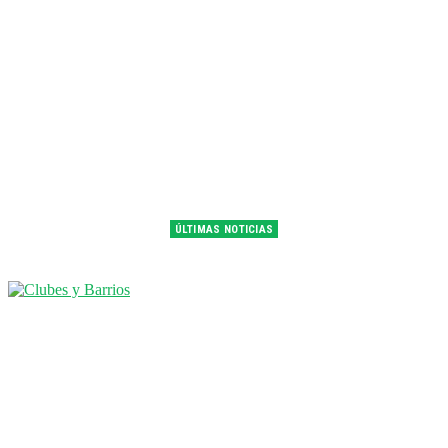
ÚLTIMAS NOTICIAS
Franco Colapinto fue 14° en la última práctica del GP de Hungría