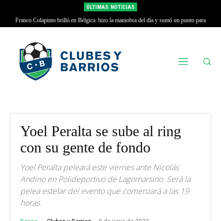
ÚLTIMAS NOTICIAS
Franco Colapinto brilló en Bélgica: hizo la maniobra del día y sumó un punto para
Alpine
Yoel Peralta se sube al ring
con su gente de fondo
Yoel Peralta peleará este viernes ante Nicolás
Andino en Polideportivo de Lagomarsino. Será la
pelea estelar del evento que comenzará a las 19
horas.