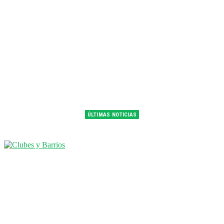
ÚLTIMAS NOTICIAS
Franco Colapinto fue 14° en la última práctica del GP de Hungría