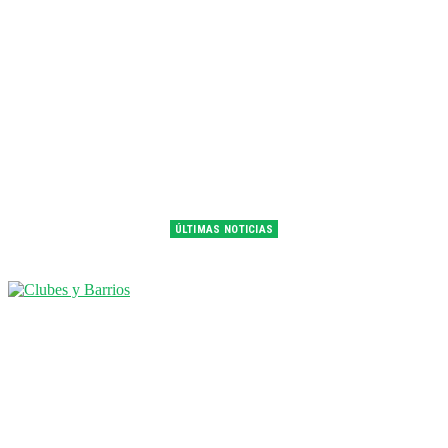
ÚLTIMAS NOTICIAS
Franco Colapinto fue 14° en la última práctica del GP de Hungría