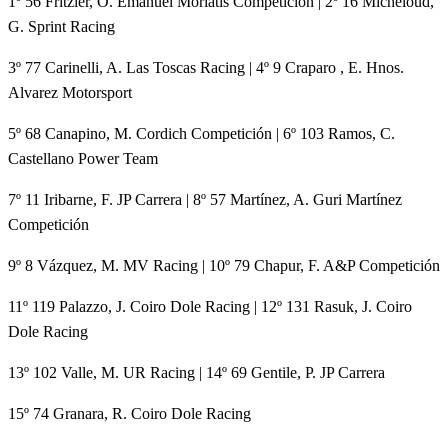
1º 56 Fritzler, O. Emanuel Moriatis Competición | 2º 16 Micheloud,
G. Sprint Racing
3º 77 Carinelli, A. Las Toscas Racing | 4º 9 Craparo , E. Hnos.
Alvarez Motorsport
5º 68 Canapino, M. Cordich Competición | 6º 103 Ramos, C.
Castellano Power Team
7º 11 Iribarne, F. JP Carrera | 8º 57 Martínez, A. Guri Martínez
Competición
9º 8 Vázquez, M. MV Racing | 10º 79 Chapur, F. A&P Competición
11º 119 Palazzo, J. Coiro Dole Racing | 12º 131 Rasuk, J. Coiro
Dole Racing
13º 102 Valle, M. UR Racing | 14º 69 Gentile, P. JP Carrera
15º 74 Granara, R. Coiro Dole Racing