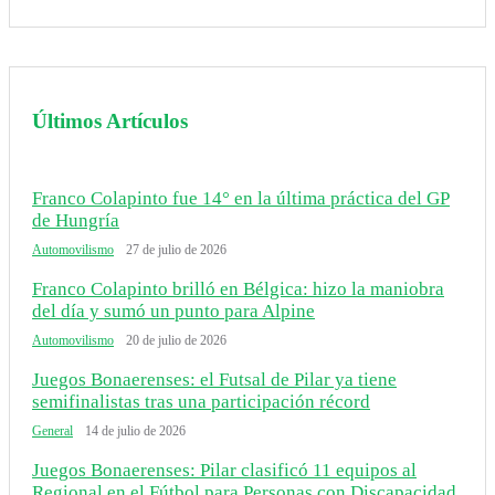
Últimos Artículos
Franco Colapinto fue 14° en la última práctica del GP
de Hungría
Automovilismo
27 de julio de 2026
Franco Colapinto brilló en Bélgica: hizo la maniobra
del día y sumó un punto para Alpine
Automovilismo
20 de julio de 2026
Juegos Bonaerenses: el Futsal de Pilar ya tiene
semifinalistas tras una participación récord
General
14 de julio de 2026
Juegos Bonaerenses: Pilar clasificó 11 equipos al
Regional en el Fútbol para Personas con Discapacidad