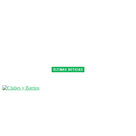
ÚLTIMAS NOTICIAS
Franco Colapinto fue 14° en la última práctica del GP de Hungría