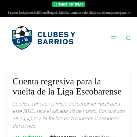
ÚLTIMAS NOTICIAS
Franco Colapinto brilló en Bélgica: hizo la maniobra del día y sumó un punto para
Juegos Bonaerenses: el Futsal de Pilar ya tiene semifinalistas tras una participación
Alpine
récord
Cuenta regresiva para la
vuelta de la Liga Escobarense
Se dio a conocer el inicio del certamen local para
este 2022, será el sábado 19 de marzo. Contará con
18 equipos y 34 fechas para conocer al campeón
del torneo.