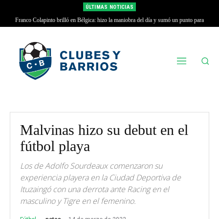
ÚLTIMAS NOTICIAS
Franco Colapinto brilló en Bélgica: hizo la maniobra del día y sumó un punto para
Alpine
Malvinas hizo su debut en el
fútbol playa
Los de Adolfo Sourdeaux comenzaron su
experiencia playera en la Ciudad Deportiva de
Ituzaingó con una derrota ante Racing en el
masculino y Tigre en el femenino.