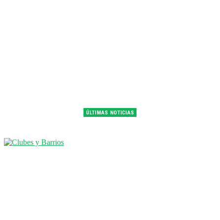
ÚLTIMAS NOTICIAS
Franco Colapinto fue 14° en la última práctica del GP de Hungría