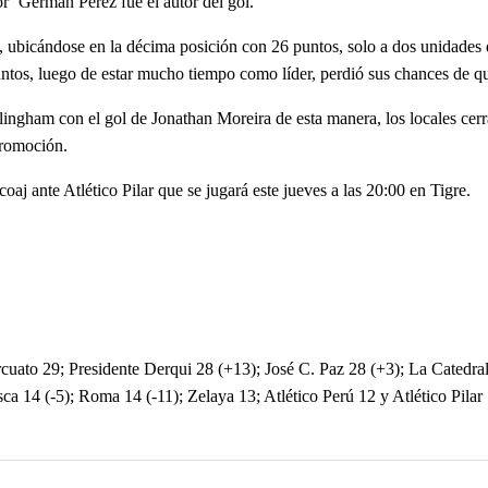
or’ Germán Pérez fue el autor del gol.
 ubicándose en la décima posición con 26 puntos, solo a dos unidades d
os, luego de estar mucho tiempo como líder, perdió sus chances de qued
ingham con el gol de Jonathan Moreira de esta manera, los locales cerr
promoción.
j ante Atlético Pilar que se jugará este jueves a las 20:00 en Tigre.
uato 29; Presidente Derqui 28 (+13); José C. Paz 28 (+3); La Catedra
 14 (-5); Roma 14 (-11); Zelaya 13; Atlético Perú 12 y Atlético Pilar 