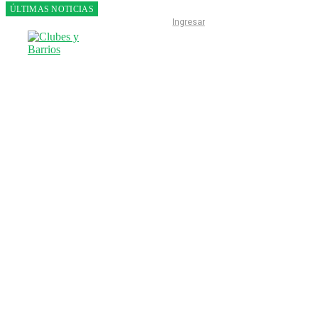
ÚLTIMAS NOTICIAS
Franco
Ingresar
Colapinto
fue 14°
en la
última
práctica
del GP
de
Hungría
INICIO
LIGA ESCOBARENSE
F