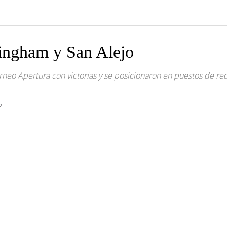
lingham y San Alejo
orneo Apertura con victorias y se posicionaron en puestos de re
2