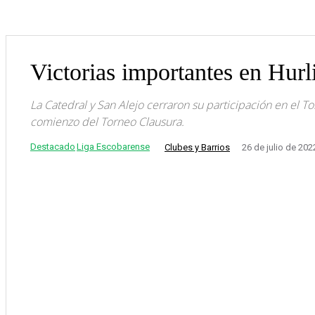
Victorias importantes en Hur
La Catedral y San Alejo cerraron su participación en el T
comienzo del Torneo Clausura.
Destacado
Liga Escobarense
Clubes y Barrios
26 de julio de 202