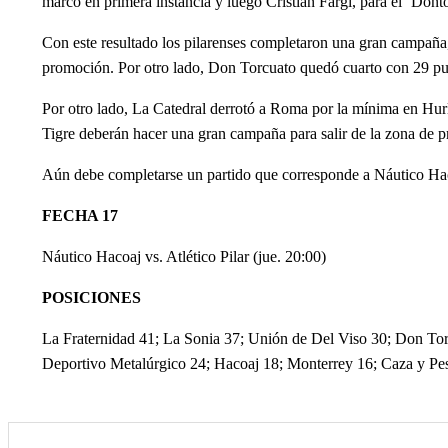
marcó en primera instancia y luego Cristian Fargi, para el ‘Dont
Con este resultado los pilarenses completaron una gran campaña,
promoción. Por otro lado, Don Torcuato quedó cuarto con 29 punt
Por otro lado, La Catedral derrotó a Roma por la mínima en Hurl
Tigre deberán hacer una gran campaña para salir de la zona de 
Aún debe completarse un partido que corresponde a Náutico Hacoa
FECHA 17
Náutico Hacoaj vs. Atlético Pilar (jue. 20:00)
POSICIONES
La Fraternidad 41; La Sonia 37; Unión de Del Viso 30; Don Torc
Deportivo Metalúrgico 24; Hacoaj 18; Monterrey 16; Caza y Pesca