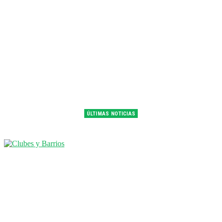
ÚLTIMAS NOTICIAS
Franco Colapinto fue 14° en la última práctica del GP de Hungría