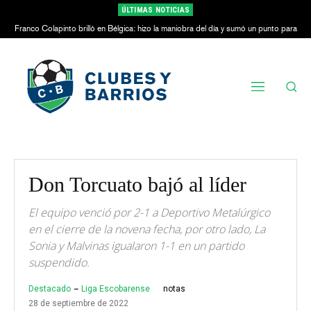
ÚLTIMAS NOTICIAS
Franco Colapinto brilló en Bélgica: hizo la maniobra del día y sumó un punto para
Alpine
Don Torcuato bajó al líder
El equipo venció por 2-1 a Deportivo Metalúrgico
en el cierre de la novena fecha, por otro lado, La
Sonia y Malvinas igualaron 1-1 en un partido
suspendido.
Destacado
Liga Escobarense
notas
28 de septiembre de 2022