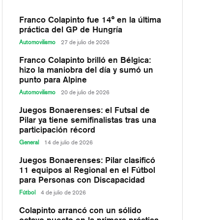
Franco Colapinto fue 14° en la última
práctica del GP de Hungría
Automovilismo
27 de julio de 2026
Franco Colapinto brilló en Bélgica:
hizo la maniobra del día y sumó un
punto para Alpine
Automovilismo
20 de julio de 2026
Juegos Bonaerenses: el Futsal de
Pilar ya tiene semifinalistas tras una
participación récord
General
14 de julio de 2026
Juegos Bonaerenses: Pilar clasificó
11 equipos al Regional en el Fútbol
para Personas con Discapacidad
Fútbol
4 de julio de 2026
Colapinto arrancó con un sólido
octavo puesto en la primera práctica