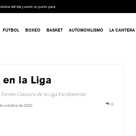
maniobra del día y sumó un punto para
FÚTBOL
BOXEO
BASKET
AUTOMOVILISMO
LA CANTERA
 en la Liga
 Torneo Clausura de la Liga Escobarense.
0
de octubre de 2022