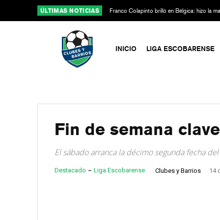
ÚLTIMAS NOTICIAS
Franco Colapinto brilló en Bélgica: hizo la 
Alpine
INICIO
LIGA ESCOBARENSE
Fin de semana clave
El sábado arranca la décimo segunda fecha del
Destacado
Liga Escobarense
Clubes y Barrios
14 