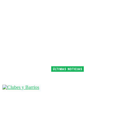
ÚLTIMAS NOTICIAS
Franco Colapinto fue 14° en la última práctica del GP de Hungría