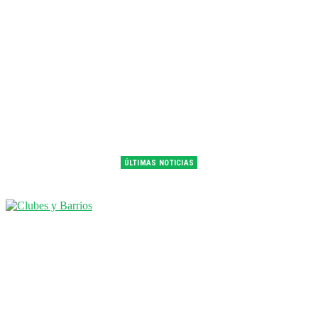
ÚLTIMAS NOTICIAS
Franco Colapinto fue 14° en la última práctica del GP de Hungría