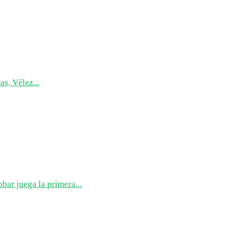
as, Vélez...
bar juega la primera...