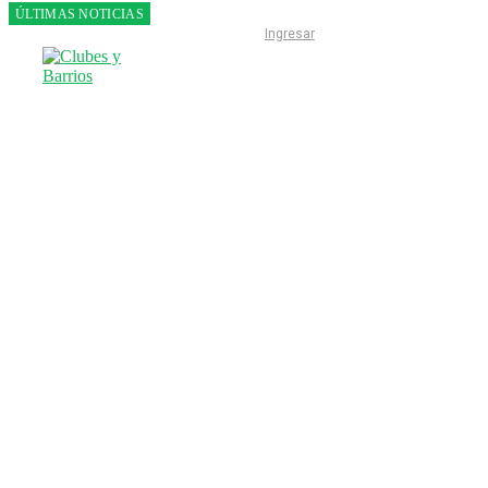
ÚLTIMAS NOTICIAS
Franco
Ingresar
Colapinto
fue 14°
en la
última
práctica
del GP
de
Hungría
INICIO
LIGA ESCOBARENSE
F