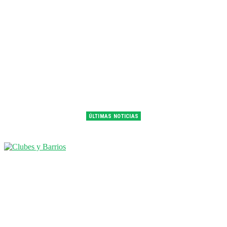
ÚLTIMAS NOTICIAS
Franco Colapinto fue 14° en la última práctica del GP de Hungría