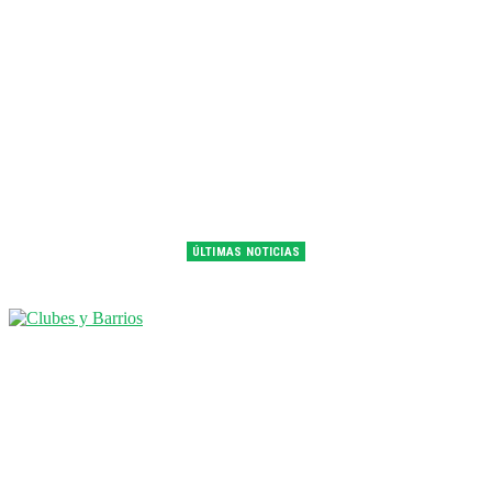
ÚLTIMAS NOTICIAS
Franco Colapinto fue 14° en la última práctica del GP de Hungría