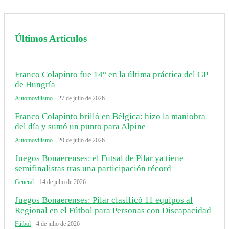
Últimos Artículos
Franco Colapinto fue 14° en la última práctica del GP
de Hungría
Automovilismo
27 de julio de 2026
Franco Colapinto brilló en Bélgica: hizo la maniobra
del día y sumó un punto para Alpine
Automovilismo
20 de julio de 2026
Juegos Bonaerenses: el Futsal de Pilar ya tiene
semifinalistas tras una participación récord
General
14 de julio de 2026
Juegos Bonaerenses: Pilar clasificó 11 equipos al
Regional en el Fútbol para Personas con Discapacidad
Fútbol
4 de julio de 2026