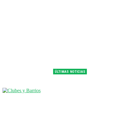
ÚLTIMAS NOTICIAS
Franco Colapinto fue 14° en la última práctica del GP de Hungría