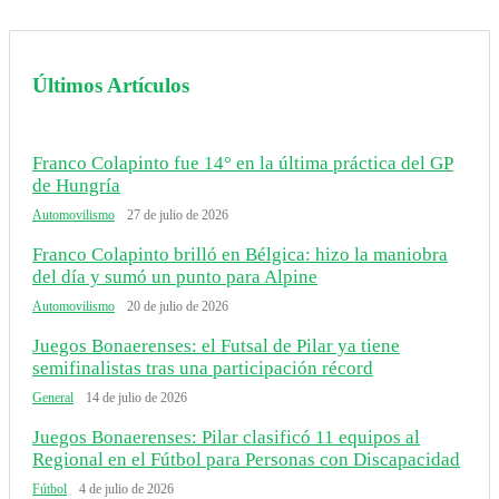
Últimos Artículos
Franco Colapinto fue 14° en la última práctica del GP
de Hungría
Automovilismo
27 de julio de 2026
Franco Colapinto brilló en Bélgica: hizo la maniobra
del día y sumó un punto para Alpine
Automovilismo
20 de julio de 2026
Juegos Bonaerenses: el Futsal de Pilar ya tiene
semifinalistas tras una participación récord
General
14 de julio de 2026
Juegos Bonaerenses: Pilar clasificó 11 equipos al
Regional en el Fútbol para Personas con Discapacidad
Fútbol
4 de julio de 2026