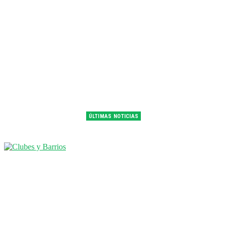
ÚLTIMAS NOTICIAS
Franco Colapinto fue 14° en la última práctica del GP de Hungría