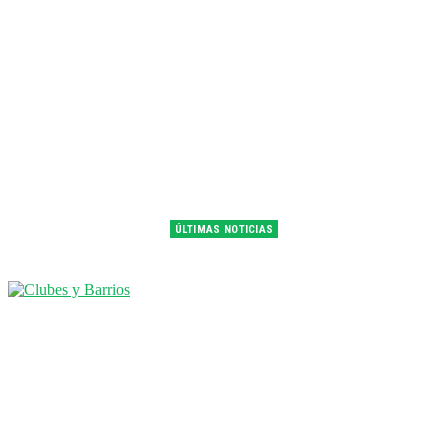
ÚLTIMAS NOTICIAS
Franco Colapinto fue 14° en la última práctica del GP de Hungría