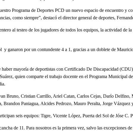
e nuestro Programa de Deportes PCD un nuevo espacio de encuentro y c
ancias, como siempre”, destacó el director general de deportes, Fernando
tero al testeo de los jugadores de todos los equipos, la actividad de la 
Sol y ganaron por un contundente 4 a 1, gracias a un doblete de Maurici
ebe haber mayoría de deportistas con Certificado De Discapacidad (CDU
 Suárez, quien comparte el trabajo docente en el Programa Municipal d
ia.
Ivan Bruno, Cristian Carrillo, Ariel Catan, Carlos Cejas, Darío Delfino
, Brandon Paniagua, Alcides Pedrozo, Mauro Peralta, Jorge Vázquez y
rticipan seis equipos: Tigre, Vicente López, Puerta del Sol de Jóse C. 
ancha de 11. Para nosotros es la primera vez, salvo las excepciones d