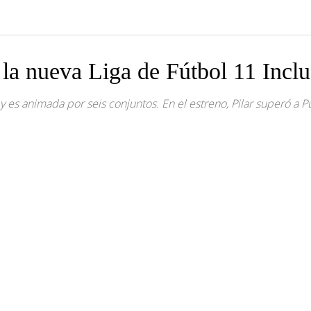
e la nueva Liga de Fútbol 11 Incl
y es animada por seis conjuntos. En el estreno, Pilar superó a Pu