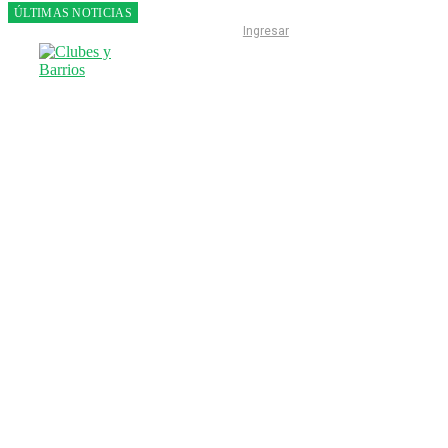
ÚLTIMAS NOTICIAS
Franco
Ingresar
Colapinto
fue 14°
en la
última
práctica
del GP
de
Hungría
INICIO
LIGA ESCOBARENSE
F