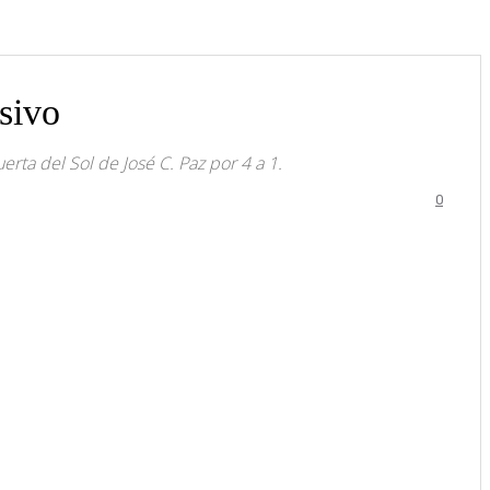
usivo
erta del Sol de José C. Paz por 4 a 1.
0