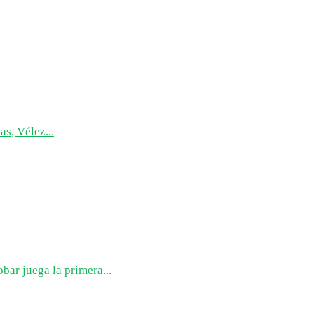
as, Vélez...
bar juega la primera...