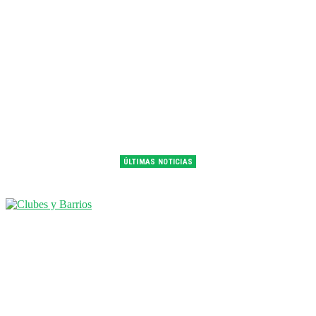
ÚLTIMAS NOTICIAS
Franco Colapinto fue 14° en la última práctica del GP de Hungría