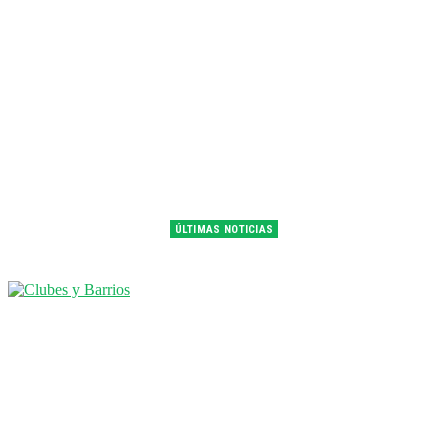
ÚLTIMAS NOTICIAS
Franco Colapinto fue 14° en la última práctica del GP de Hungría